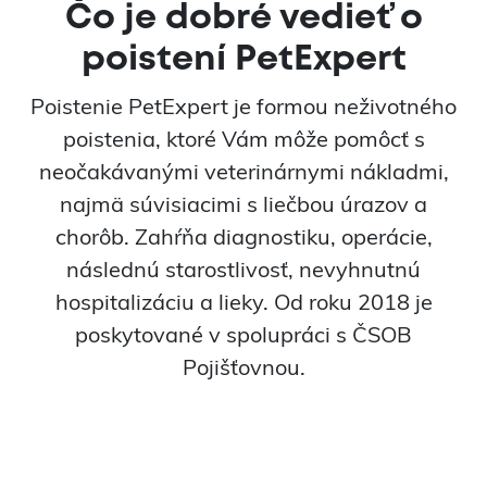
Čo je dobré vedieť o
poistení PetExpert
Poistenie PetExpert je formou neživotného
poistenia, ktoré Vám môže pomôcť s
neočakávanými veterinárnymi nákladmi,
najmä súvisiacimi s liečbou úrazov a
chorôb. Zahŕňa diagnostiku, operácie,
následnú starostlivosť, nevyhnutnú
hospitalizáciu a lieky. Od roku 2018 je
poskytované v spolupráci s ČSOB
Pojišťovnou.