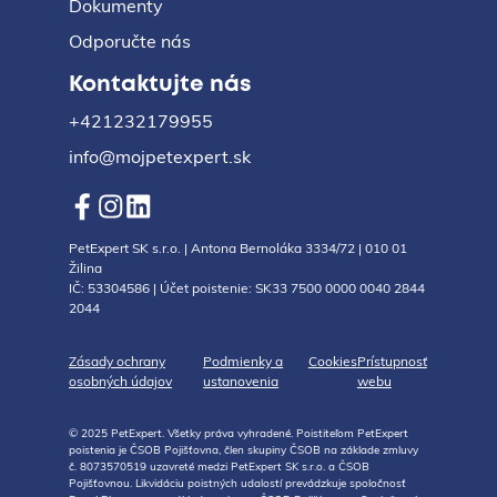
Dokumenty
Odporučte nás
Kontaktujte nás
+421232179955
info@mojpetexpert.sk
PetExpert SK s.r.o. | Antona Bernoláka 3334/72 | 010 01
Žilina
IČ: 53304586 | Účet poistenie: SK33 7500 0000 0040 2844
2044
Zásady ochrany
Podmienky a
Cookies
Prístupnosť
osobných údajov
ustanovenia
webu
© 2025 PetExpert. Všetky práva vyhradené. Poistiteľom PetExpert
poistenia je ČSOB Pojišťovna, člen skupiny ČSOB na základe zmluvy
č. 8073570519 uzavreté medzi PetExpert SK s.r.o. a ČSOB
Pojišťovnou. Likvidáciu poistných udalostí prevádzkuje spoločnosť