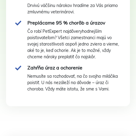
Drvivú väčšinu nárokov hradíme za Vás priamo
zmluvnému veterinárovi.
Preplácame 95 % chorôb a úrazov
Čo robí PetExpert najdôveryhodnejším
poisťovateľom? Všetci zamestnanci majú vo
svojej starostlivosti aspoň jedno zviera a vieme,
aké to je, keď ochorie. Ak je to možné, vždy
chceme nároky preplatiť čo najskôr.
Zahŕňa úraz a ochorenie
Nemusíte sa rozhodovať, na čo svojho miláčika
poistiť. U nás nezáleží na dôvode – úraz či
choroba. Vždy máte istotu, že sme s Vami.