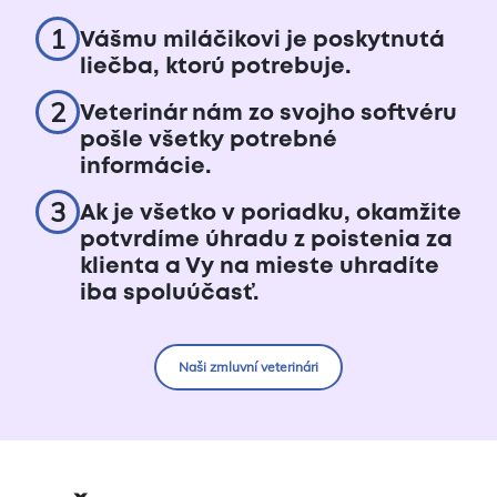
1
Vášmu miláčikovi je poskytnutá
liečba, ktorú potrebuje.
2
Veterinár nám zo svojho softvéru
pošle všetky potrebné
informácie.
3
Ak je všetko v poriadku, okamžite
potvrdíme úhradu z poistenia za
klienta a Vy na mieste uhradíte
iba spoluúčasť.
Naši zmluvní veterinári