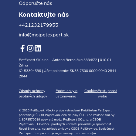
Odporučte nás
Kontaktujte nás
+421232179955
info@mojpetexpert.sk
PetExpert SK s.r.o. | Antona Bernoláka 3334/72 | 010 01
Žilina
IČ: 53304586 | Účet poistenie: SK33 7500 0000 0040 2844
2044
Zásady ochrany
Podmienky a
Cookies
Prístupnosť
osobných údajov
ustanovenia
webu
© 2025 PetExpert. Všetky práva vyhradené. Poistiteľom PetExpert
poistenia je ČSOB Pojišťovna, člen skupiny ČSOB na základe zmluvy
č. 8073570519 uzavreté medzi PetExpert SK s.r.o. a ČSOB
Pojišťovnou. Likvidáciu poistných udalostí prevádzkuje spoločnosť
Royal Blue s.r.o. na základe zmluvy s ČSOB Pojišťovnou. Spoločnosť
PetExpert Europe s.r.o. je registrovaným samostatným