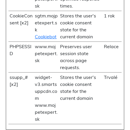
sk
times.
CookieCon
sgtm.mojp
Stores the user's
1 rok
sent [x2]
etexpert.s
cookie consent
k
state for the
Cookiebot
current domain
PHPSESSI
www.moj
Preserves user
Relace
D
petexpert.
session state
sk
across page
requests.
ssupp_#
widget-
Stores the user's
Trvalé
[x2]
v3.smarts
cookie consent
uppcdn.co
state for the
m
current domain
www.moj
petexpert.
sk