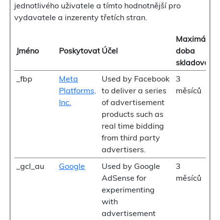
jednotlivého uživatele a tímto hodnotnější pro
vydavatele a inzerenty třetích stran.
Maximální
Jméno
Poskytovatel
Účel
doba
skladování
_fbp
Meta
Used by Facebook
3
Platforms,
to deliver a series
měsíců
Inc.
of advertisement
products such as
real time bidding
from third party
advertisers.
_gcl_au
Google
Used by Google
3
AdSense for
měsíců
experimenting
with
advertisement