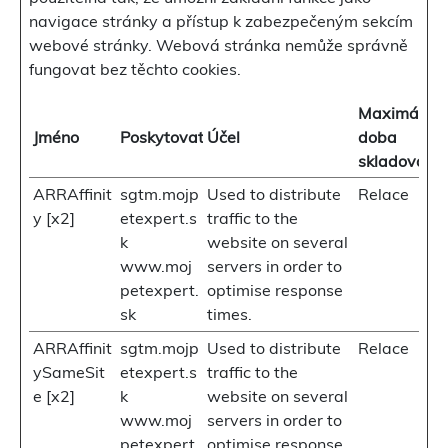
navigace stránky a přístup k zabezpečeným sekcím
webové stránky. Webová stránka nemůže správně
fungovat bez těchto cookies.
Maximální
Jméno
Poskytovatel
Účel
doba
skladování
ARRAffinit
sgtm.mojp
Used to distribute
Relace
y [x2]
etexpert.s
traffic to the
k
website on several
www.moj
servers in order to
petexpert.
optimise response
sk
times.
ARRAffinit
sgtm.mojp
Used to distribute
Relace
ySameSit
etexpert.s
traffic to the
e [x2]
k
website on several
www.moj
servers in order to
petexpert.
optimise response