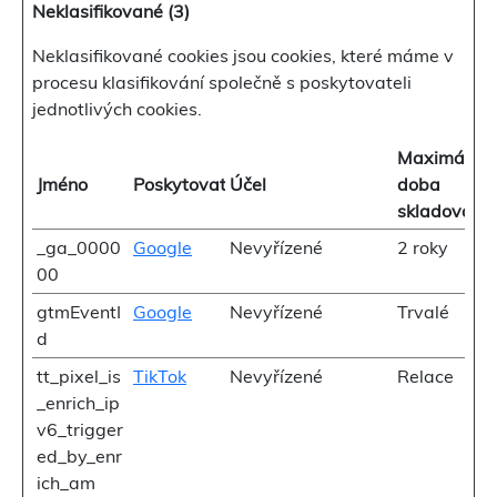
Neklasifikované (3)
Neklasifikované cookies jsou cookies, které máme v
procesu klasifikování společně s poskytovateli
jednotlivých cookies.
Maximální
Jméno
Poskytovatel
Účel
doba
skladování
_ga_0000
Google
Nevyřízené
2 roky
00
gtmEventI
Google
Nevyřízené
Trvalé
d
tt_pixel_is
TikTok
Nevyřízené
Relace
_enrich_ip
v6_trigger
ed_by_enr
ich_am