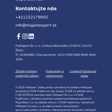
Kontaktujte nás
+421232179955
info@mojpetexpert.sk
PetExpert SK s.r.o. | Antona Bernoláka 3334/72 | 010 01
Žilina
IČ: 53304586 | Účet poistenie: SK33 7500 0000 0040 2844
2044
Zásady ochrany
Podmienky a
Cookies
Prístupnosť
osobných údajov
ustanovenia
webu
© 2025 PetExpert. Všetky práva vyhradené. Poistiteľom PetExpert
poistenia je ČSOB Pojišťovna, člen skupiny ČSOB na základe zmluvy
č. 8073570519 uzavreté medzi PetExpert SK s.r.o. a ČSOB
Pojišťovnou. Likvidáciu poistných udalostí prevádzkuje spoločnosť
Royal Blue s.r.o. na základe zmluvy s ČSOB Pojišťovnou. Spoločnosť
PetExpert Europe s.r.o. je registrovaným samostatným
zprostredkovateľom poistenia v Národnej banke Slovenska. PetExpert