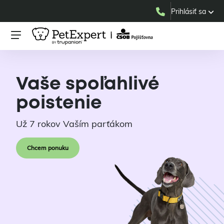
Prihlásiť sa
Vaše spoľahlivé
poistenie
Už 7 rokov Vaším parťákom
Chcem ponuku