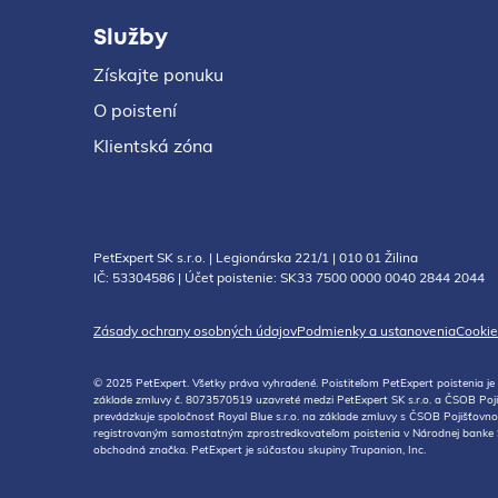
Služby
Získajte ponuku
O poistení
Klientská zóna
PetExpert SK s.r.o. | Legionárska 221/1 | 010 01 Žilina
IČ: 53304586 | Účet poistenie: SK33 7500 0000 0040 2844 2044
Zásady ochrany osobných údajov
Podmienky a ustanovenia
Cookie
© 2025 PetExpert. Všetky práva vyhradené. Poistiteľom PetExpert poistenia j
základe zmluvy č. 8073570519 uzavreté medzi PetExpert SK s.r.o. a ČSOB Pojiš
prevádzkuje spoločnosť Royal Blue s.r.o. na základe zmluvy s ČSOB Pojišťovnou
registrovaným samostatným zprostredkovateľom poistenia v Národnej banke S
obchodná značka. PetExpert je súčasťou skupiny Trupanion, Inc.