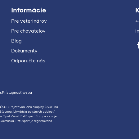
Informácie
K
Pre veterinárov
+
Pre chovateľov
i
Blog
Dokumenty
Odporučte nás
s
Prístupnosť webu
e ČSOB Pojišťovna, člen skupiny ČSOB na
ťovnou. Likvidáciu poistných udalostí
. Spoločnosť PetExpert Europe s.r.o. je
lovenska. PetExpert je registrovaná