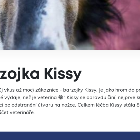
ojka Kissy
 vkus až moc) zákaznice - barzojky Kissy. Je jako hrom do po
 výdaje, než je veterina 😁“ Kissy se opravdu činí, nejprve 
ci po odstranění útvaru na nožce. Celkem léčba Kissy stála 8
účet veterináře.