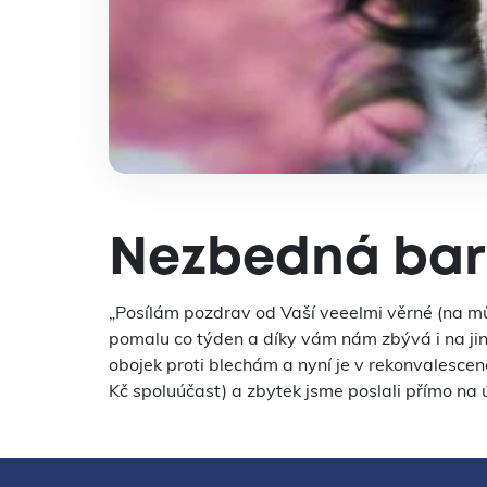
Nezbedná barz
„Posílám pozdrav od Vaší veeelmi věrné (na můj
pomalu co týden a díky vám nám zbývá i na jiné
obojek proti blechám a nyní je v rekonvalescen
Kč spoluúčast) a zbytek jsme poslali přímo na 