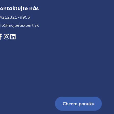
ontaktujte nás
421232179955
nfo@mojpetexpert.sk
Chcem ponuku