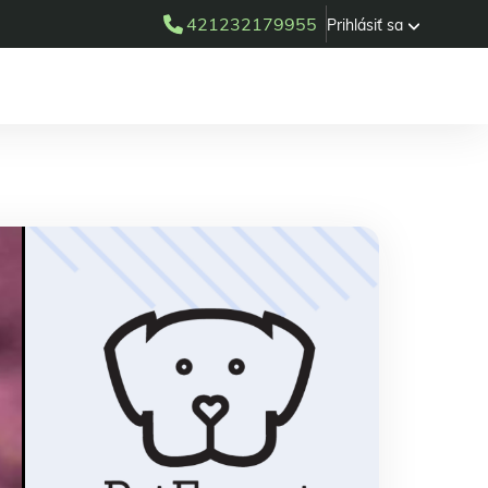
421232179955
Prihlásiť sa