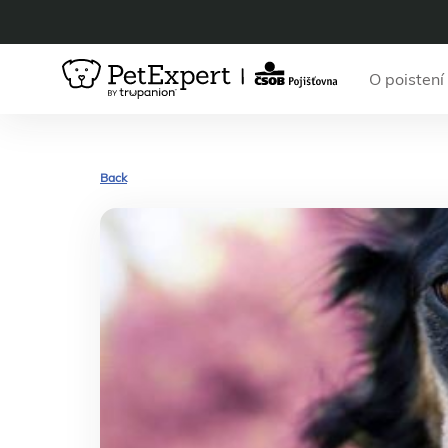
O poistení
Back