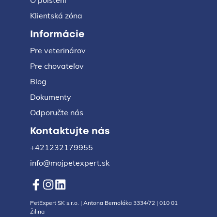
O poistení
Klientská zóna
Informácie
Pre veterinárov
Pre chovateľov
Blog
Dokumenty
Odporučte nás
Kontaktujte nás
+421232179955
info@mojpetexpert.sk
PetExpert SK s.r.o. | Antona Bernoláka 3334/72 | 010 01
Žilina