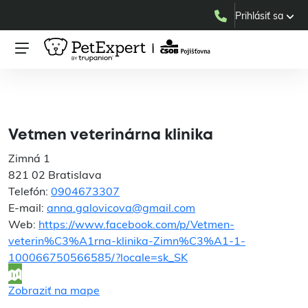
Prihlásiť sa
Vetmen veterinárna
klinika
Vetmen veterinárna klinika
Zimná 1
821 02 Bratislava
Telefón:
0904673307
E-mail:
anna.galovicova@gmail.com
Web:
https://www.facebook.com/p/Vetmen-
veterin%C3%A1rna-klinika-Zimn%C3%A1-1-
100066750566585/?locale=sk_SK
Zobraziť na mape