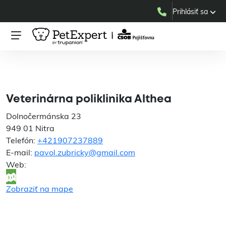
Prihlásiť sa
Veterinárna poliklinika
Althea
Veterinárna poliklinika Althea
Dolnočermánska 23
949 01 Nitra
Telefón:
+421907237889
E-mail:
pavol.zubricky@gmail.com
Web:
Zobraziť na mape