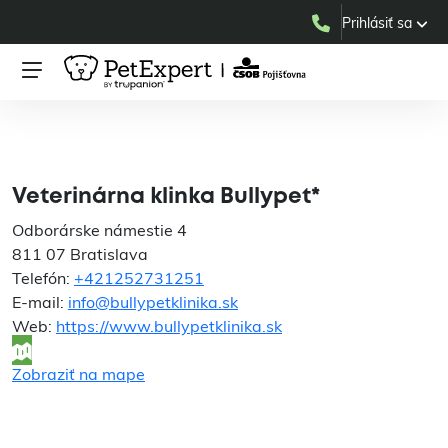
Prihlásiť sa
Veterinárna klinka
Bullypet*
Veterinárna klinka Bullypet*
Odborárske námestie 4
811 07 Bratislava
Telefón:
+421252731251
E-mail:
info@bullypetklinika.sk
Web:
https://www.bullypetklinika.sk
Zobraziť na mape