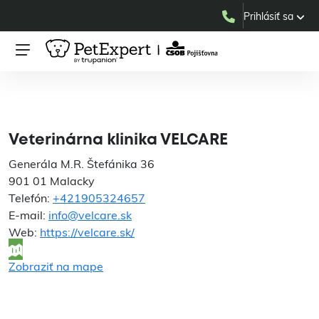
Prihlásiť sa
Veterinárna klinika
VELCARE
Veterinárna klinika VELCARE
Generála M.R. Štefánika 36
901 01 Malacky
Telefón:
+421905324657
E-mail:
info@velcare.sk
Web:
https://velcare.sk/
Zobraziť na mape