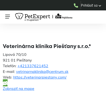
Prihlásiť sa
Veterinárna klinika
Piešťany s.r.o.*
Veterinárna klinika Piešťany s.r.o.*
Lipová 70/10
921 01 Piešťany
Telefón:
+421337621452
E-mail:
vetrinarnaklinika@centrum.sk
Web:
https://veterinarpiestany.com/
Zobraziť na mape