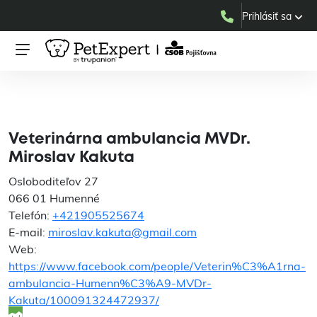
Prihlásiť sa
Veterinárna ambulancia
MVDr. Miroslav Kakuta
Veterinárna ambulancia MVDr.
Miroslav Kakuta
Osloboditeľov 27
066 01 Humenné
Telefón:
+421905525674
E-mail:
miroslav.kakuta@gmail.com
Web:
https://www.facebook.com/people/Veterin%C3%A1rna-
ambulancia-Humenn%C3%A9-MVDr-
Kakuta/100091324472937/