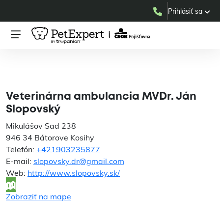
Prihlásiť sa
Veterinárna ambulancia
MVDr. Ján Slopovský
Veterinárna ambulancia MVDr. Ján
Slopovský
Mikulášov Sad 238
946 34 Bátorove Kosihy
Telefón:
+421903235877
E-mail:
slopovsky.dr@gmail.com
Web:
http://www.slopovsky.sk/
Zobraziť na mape