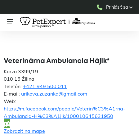
Prihlásiť sa
Veterinárna Ambulancia
Hájik*
Veterinárna Ambulancia Hájik*
Korzo 3399/19
010 15 Žilina
Telefón:
+421 949 500 011
E-mail:
urikova.zuzanka@gmail.com
Web:
https://m.facebook.com/people/Veterin%C3%A1rna-
Ambulancia-H%C3%A1jik/100010645631950
Zobraziť na mape