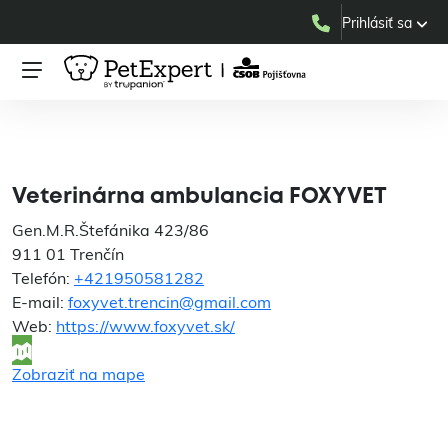
Prihlásiť sa
Veterinárna ambulancia
FOXYVET
Veterinárna ambulancia FOXYVET
Gen.M.R.Štefánika 423/86
911 01 Trenčín
Telefón:
+421950581282
E-mail:
foxyvet.trencin@gmail.com
Web:
https://www.foxyvet.sk/
Zobraziť na mape