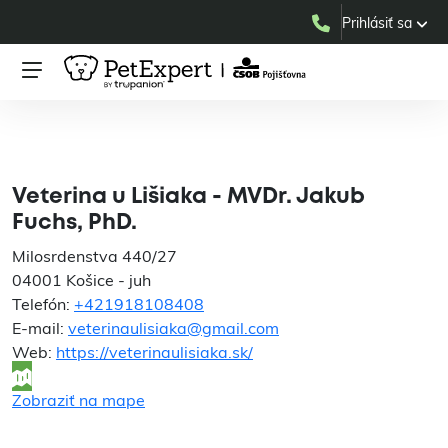
Prihlásiť sa
Veterina u Lišiaka - MVDr.
Jakub Fuchs, PhD.
Veterina u Lišiaka - MVDr. Jakub
Fuchs, PhD.
Milosrdenstva 440/27
04001 Košice - juh
Telefón:
+421918108408
E-mail:
veterinaulisiaka@gmail.com
Web:
https://veterinaulisiaka.sk/
Zobraziť na mape