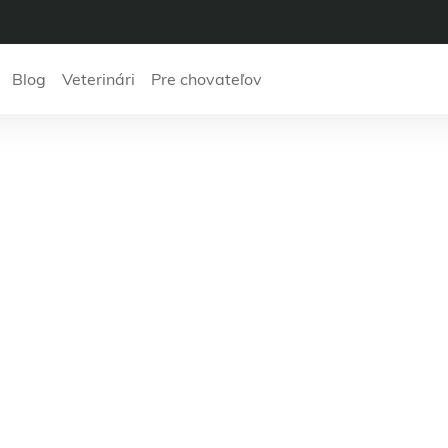
Blog
Veterinári
Pre chovateľov
etambulancia s.r.o.