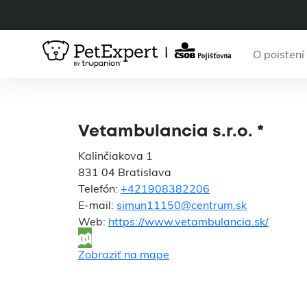
O poistení
V
Vetambulancia s.r.o. *
Kalinčiakova 1
831 04 Bratislava
Telefón:
+421908382206
E-mail:
simun11150@centrum.sk
Web:
https://www.vetambulancia.sk/
Zobraziť na mape