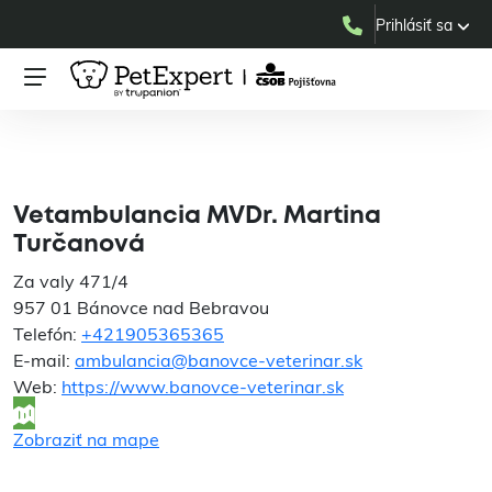
Prihlásiť sa
Vetambulancia MVDr.
Martina Turčanová
Vetambulancia MVDr. Martina
Turčanová
Za valy 471/4
957 01 Bánovce nad Bebravou
Telefón:
+421905365365
E-mail:
ambulancia@banovce-veterinar.sk
Web:
https://www.banovce-veterinar.sk
Zobraziť na mape