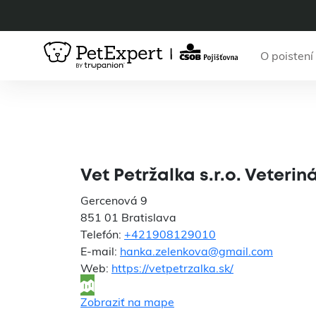
O poistení
Vet Petržalk
Petrža
Vet Petržalka s.r.o. Vete
Gercenová 9
851 01 Bratislava
Telefón:
+421908129010
E-mail:
hanka.zelenkova@gmail.com
Web:
https://vetpetrzalka.sk/
Zobraziť na mape