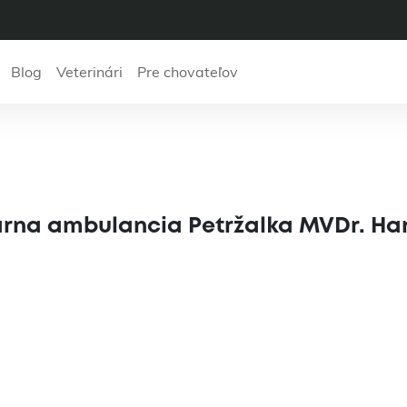
Blog
Veterinári
Pre chovateľov
a s.r.o. Veterinár
lka MVDr. Hana Am
rinárna ambulancia Petržalka MVDr. 