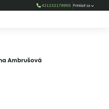
421232179955
Prihlásiť sa
na ambulancia
brušová
Hana Ambrušová