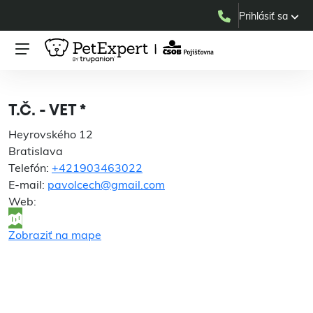
Prihlásiť sa
T.Č. - VET *
T.Č. - VET *
Heyrovského 12
Bratislava
Telefón:
+421903463022
E-mail:
pavolcech@gmail.com
Web:
Zobraziť na mape