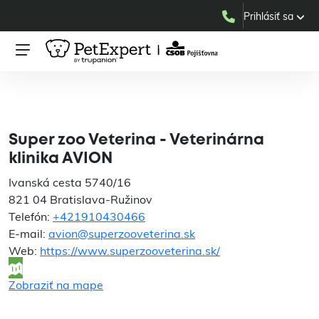
Prihlásiť sa
Super zoo Veterina -
Veterinárna klinika AVION
Super zoo Veterina - Veterinárna
klinika AVION
Ivanská cesta 5740/16
821 04 Bratislava-Ružinov
Telefón:
+421910430466
E-mail:
avion@superzooveterina.sk
Web:
https://www.superzooveterina.sk/
Zobraziť na mape