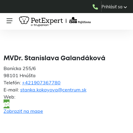
Prihlásiť sa
MVDr. Stanislava
Galandáková
MVDr. Stanislava Galandáková
Banícka 255/6
98101 Hnúšťa
Telefón:
+421907367780
E-mail:
stanka.kokayova@centrum.sk
Web:
Zobraziť na mape