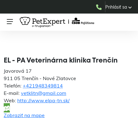
Prihlásiť sa
EL - PA Veterinárna klinika
Trenčín
EL - PA Veterinárna klinika Trenčín
Javorová 17
911 05 Trenčín - Nové Zlatovce
Telefón:
+421948349814
E-mail:
vetklitn@gmail.com
Web:
http://www.elpa-tn.sk/
Zobraziť na mape