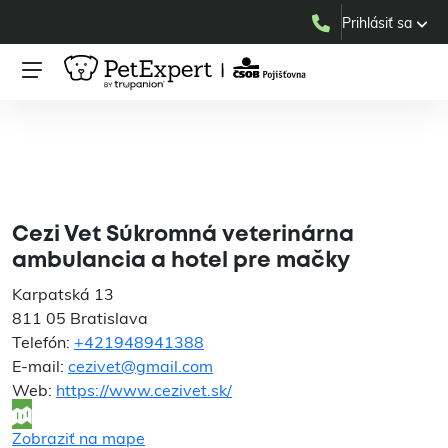
Prihlásiť sa
Cezi Vet Súkromná
veterinárna ambulancia
a hotel pre mačky
Cezi Vet Súkromná veterinárna
ambulancia a hotel pre mačky
Karpatská 13
811 05 Bratislava
Telefón:
+421948941388
E-mail:
cezivet@gmail.com
Web:
https://www.cezivet.sk/
Zobraziť na mape