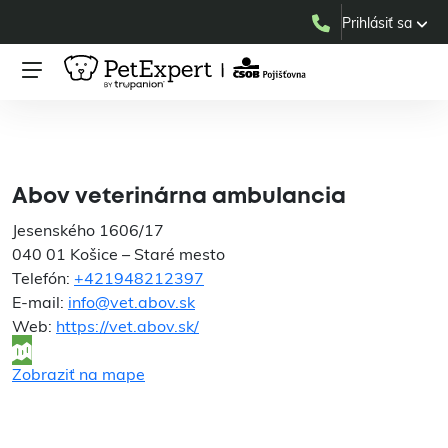
Prihlásiť sa
Abov veterinárna
ambulancia
Abov veterinárna ambulancia
Jesenského 1606/17
040 01 Košice – Staré mesto
Telefón:
+421948212397
E-mail:
info@vet.abov.sk
Web:
https://vet.abov.sk/
Zobraziť na mape